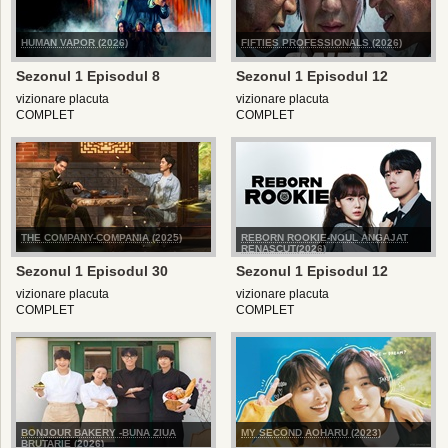
HUMAN VAPOR (2026)
FIFTIES PROFESSIONALS (2026)
Sezonul 1 Episodul 8
Sezonul 1 Episodul 12
vizionare placuta
vizionare placuta
COMPLET
COMPLET
THE COMPANY-COMPANIA (2025)
REBORN ROOKIE-NOUL ANGAJAT
RENASCUT(2026)
Sezonul 1 Episodul 30
Sezonul 1 Episodul 12
vizionare placuta
vizionare placuta
COMPLET
COMPLET
BONJOUR BAKERY -BUNA ZIUA
MY SECOND AOHARU (2023)
BRUTARIE (2026)