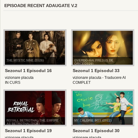
EPISOADE RECENT ADAUGATE V.2
THE MYSTIC NINE (2026)
OVERDO-MAI PRESUS DE
ORICE(2026)
Sezonul 1 Episodul 16
Sezonul 1 Episodul 33
vizionare placuta
vizionare placuta - Traducere AI
IN CURS
COMPLET
ROYALL BETROTHAL-THE EMPIRE
MY CALORIE BOY (2022)
AS BETROTHAL(2026)
Sezonul 1 Episodul 19
Sezonul 1 Episodul 30
vizionare placuta
vizionare placuta