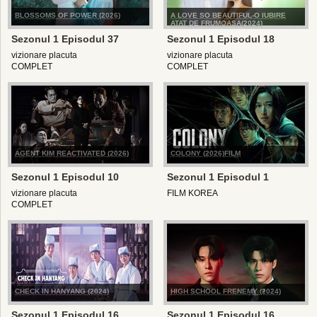
BLOSSOMS OF POWER (2026)
A LOVE SO BEAUTIFUL-O IUBIRE
ATAT DE FRUMOASA(2024)
Sezonul 1 Episodul 37
Sezonul 1 Episodul 18
vizionare placuta
vizionare placuta
COMPLET
COMPLET
AGENT KIM REACTIVATED (2026)
COLONY (2026)FILM
Sezonul 1 Episodul 10
Sezonul 1 Episodul 1
vizionare placuta
FILM KOREA
COMPLET
CHECK IN HANYANG (2024)
HIGH SCHOOL FRENEMY (2024)
Sezonul 1 Episodul 16
Sezonul 1 Episodul 16